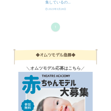
集しているの...
2023年3月28日
1
◆オムツモデル急募◆
＼
オムツモデル応募はこちら
／