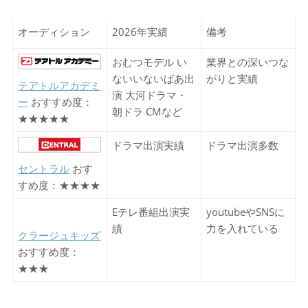
オーディション
2026年実績
備考
おむつモデル い
業界との深いつな
ないいないばあ出
がりと実績
テアトルアカデミ
演 大河ドラマ・
ー
おすすめ度：
朝ドラ CMなど
★★★★★
ドラマ出演実績
ドラマ出演多数
セントラル
おす
すめ度：★★★★
Eテレ番組出演実
youtubeやSNSに
績
力を入れている
クラージュキッズ
おすすめ度：
★★★