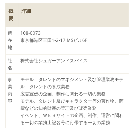
概
詳細
要
所
108-0073
在
東京都港区三田1-2-17 MSビル6F
地
社
株式会社シュガーアンドスパイス
名
事
モデル、タレントのマネジメント及び管理業務モデ
業
ル、タレントの養成業務
内
広告宣伝の企画、制作に関わる一切の業務
容
モデル、タレント及びキャラクター等の著作物、商
標などの知的財産の管理及び販売業務
イベント、ＷＥＢサイトの企画、制作、運営に関わ
る一切の業務上記各号に付帯する一切の業務