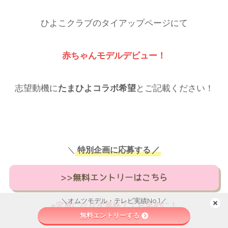
ひよこクラブのタイアップページにて
赤ちゃんモデルデビュー！
志望動機に
たまひよコラボ希望
とご記載ください！
＼
特別企画に応募する
／
>>無料エントリーはこちら
＼オムツモデル・テレビ実績No.1／
※定員になり次第終了！お早めに！
無料エントリーする