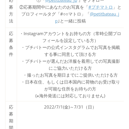
応
①『
@petitbateau_jp
』をフォロー
募
②応募期間中にあなたのお写真を「
#プチマトロ
」と
方
プロフィールタグ「#○○マトロ」「
@petitbateau_j
法
p
｣と一緒に投稿
応
・Instagramアカウントをお持ちの方（常時公開プロ
募
フィールを設定している方）
条
・プチバトーの公式インスタグラムでお写真を掲載
件
する事に同意して頂ける方
・プチバトーが選んだお洋服を着用しての写真撮影
にご協力いただける方
・撮ったお写真を期日までにご提供いただける方
・日本在住、もしくは日本国内に荷物のお受け取り
が可能な住所をお待ちの方
(※海外発送には対応しておりません)
応
2022/7/1(金)～7/31（日）
募
期
間