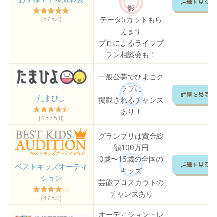
詳細を見る
影
データ5カットもら
(5 / 5.0)
えます
プロによるライフプ
ラン相談会も！
一般公募でひよこク
ラブに
詳細を見る
たまひよ
掲載されるチャンス
あり！
(4.5 / 5.0)
グランプリは賞金総
額100万円
0歳〜15歳の全国の
ベストキッズオーディ
詳細を見る
キッズ
ション
芸能プロスカウトの
チャンスあり
(4 / 5.0)
オーディション・レ