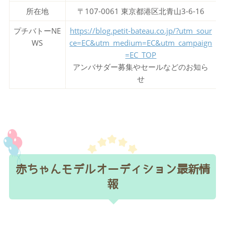
所在地
〒107-0061 東京都港区北青山3-6-16
プチバトーNE
https://blog.petit-bateau.co.jp/?utm_sour
WS
ce=EC&utm_medium=EC&utm_campaign
=EC_TOP
アンバサダー募集やセールなどのお知ら
せ
赤ちゃんモデルオーディション最新情
報