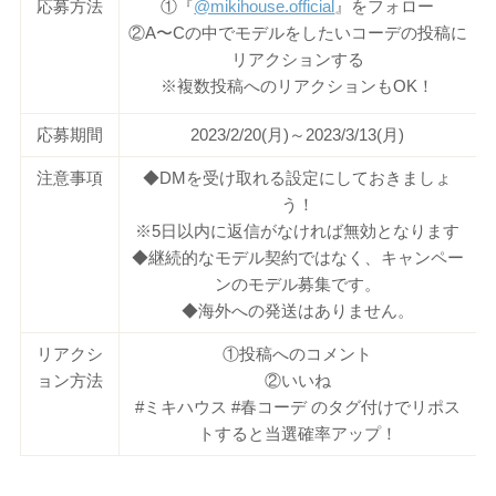
応募方法
①『
@mikihouse.official
』をフォロー
②A〜Cの中でモデルをしたいコーデの投稿に
リアクションする
※複数投稿へのリアクションもOK！
応募期間
2023/2/20(月)～2023/3/13(月)
注意事項
◆DMを受け取れる設定にしておきましょ
う！
※5日以内に返信がなければ無効となります
◆継続的なモデル契約ではなく、キャンペー
ンのモデル募集です。
◆海外への発送はありません。
リアクシ
①投稿へのコメント
ョン方法
②いいね
#ミキハウス #春コーデ のタグ付けでリポス
トすると当選確率アップ！