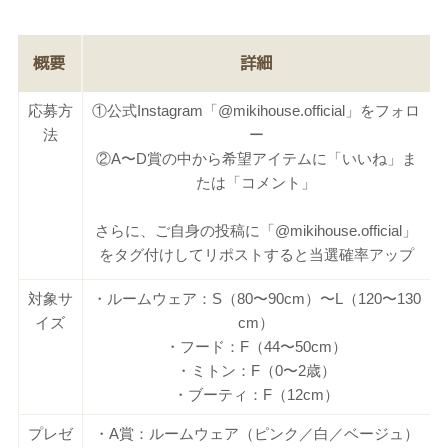
概要
詳細
応募方
①公式Instagram「@mikihouse.official」をフォロ
法
ー
②A〜D賞の中から希望アイテムに「いいね」ま
たは「コメント」
さらに、ご自身の投稿に「@mikihouse.official」
をタグ付けしてリポストすると当選確率アップ
対象サ
・ルームウェア：S（80〜90cm）〜L（120〜130
イズ
cm）
・フード：F（44〜50cm）
・ミトン：F（0〜2歳）
・ブーティ：F（12cm）
プレゼ
・A賞：ルームウェア（ピンク／白／ベージュ）