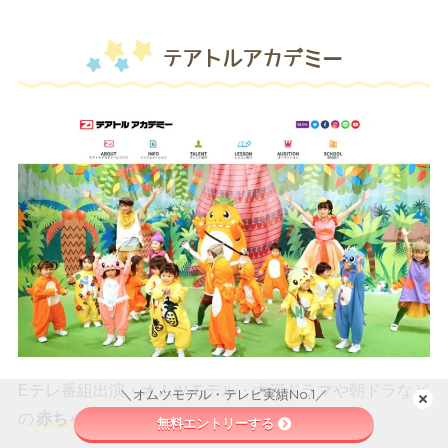
テアトルアカデミー
Eテレ番組出演・オムツモデル・大河ドラマや朝ドラなど
＼オムツモデル・テレビ実績No.1／
の
赤ちゃん出演実績No.1のテアトルアカデミー
。
無料エントリーする