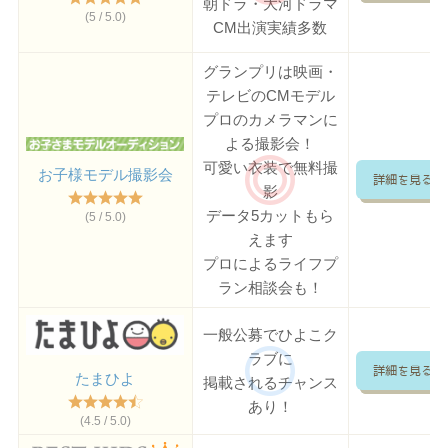
朝ドラ・大河ドラマ
(5 / 5.0)
CM出演実績多数
グランプリは映画・
テレビのCMモデル
プロのカメラマンに
よる撮影会！
可愛い衣装で無料撮
お子様モデル撮影会
詳細を見る
影
データ5カットもら
(5 / 5.0)
えます
プロによるライフプ
ラン相談会も！
一般公募でひよこク
ラブに
詳細を見る
たまひよ
掲載されるチャンス
あり！
(4.5 / 5.0)