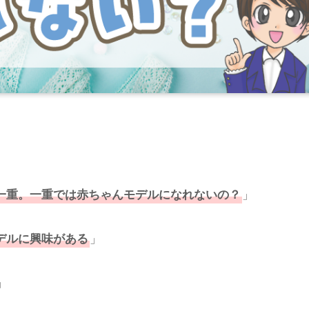
一重
。一重では赤ちゃんモデルになれないの？
」
デルに興味があ
る
」
」