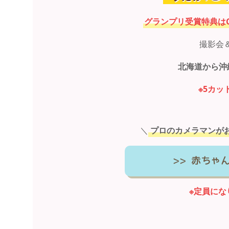
グランプリ受賞特典は
撮影会
北海道から沖
※5カッ
＼
プロのカメラマンが
>> 赤ちゃ
※定員にな