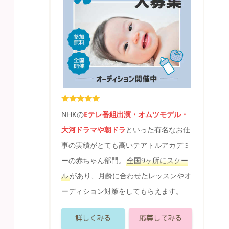
NHKの
Eテレ番組出演・オムツモデル・
大河ドラマや朝ドラ
といった有名なお仕
事の実績がとても高いテアトルアカデミ
ーの赤ちゃん部門。
全国9ヶ所にスクー
ル
があり、月齢に合わせたレッスンやオ
ーディション対策をしてもらえます。
詳しくみる
応募してみる