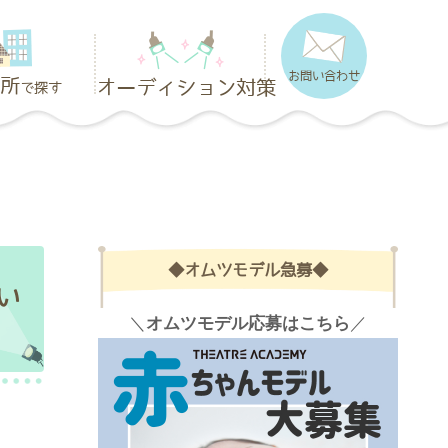
お問い合わせ
所
オーディション対策
で探す
◆オムツモデル急募◆
い
＼
オムツモデル応募はこちら
／