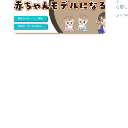
す。 
ら嬉し.
202