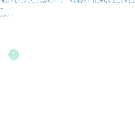
「オムツモデルになってみたい！」 「思い出づくりに赤ちゃんモデルに
..
4年8月21日
1