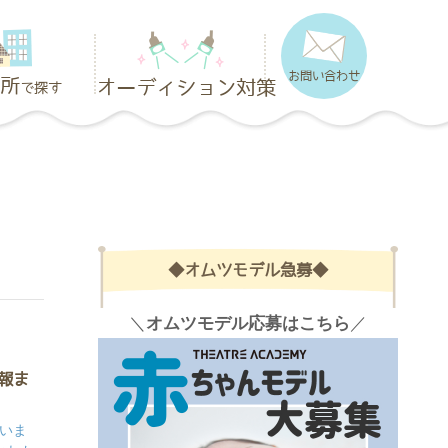
お問い合わせ
所
オーディション対策
で探す
◆オムツモデル急募◆
＼
オムツモデル応募はこちら
／
報ま
いま