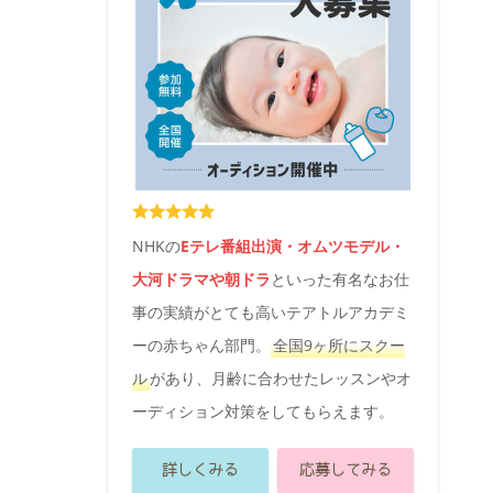
NHKの
Eテレ番組出演・オムツモデル・
大河ドラマや朝ドラ
といった有名なお仕
事の実績がとても高いテアトルアカデミ
ーの赤ちゃん部門。
全国9ヶ所にスクー
ル
があり、月齢に合わせたレッスンやオ
ーディション対策をしてもらえます。
詳しくみる
応募してみる